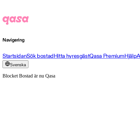
Navigering
Startsidan
Sök bostad
Hitta hyresgäst
Qasa Premium
Hjälp
A
Svenska
Blocket Bostad är nu Qasa