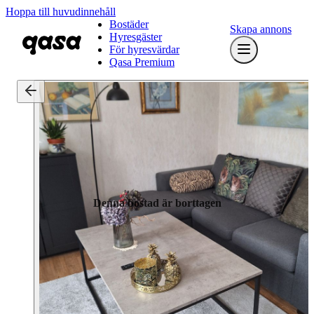
Hoppa till huvudinnehåll
Bostäder
Skapa annons
Hyresgäster
För hyresvärdar
Qasa Premium
Denna bostad är borttagen