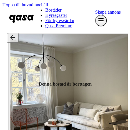
Hoppa till huvudinnehåll
Bostäder
Skapa annons
Hyresgäster
För hyresvärdar
Qasa Premium
Denna bostad är borttagen