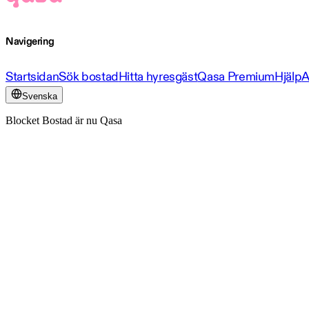
Navigering
Startsidan
Sök bostad
Hitta hyresgäst
Qasa Premium
Hjälp
A
Svenska
Blocket Bostad är nu Qasa