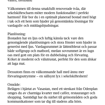
vatten, bredband
Välkommen till denna smakfullt renoverade tvåa, där
sekelskiftescharm möter modern funktionalitet i perfekt
harmoni! Här bor du i en optimalt planerad bostad med högt
i tak och ett hem som bjuder på genomtänkta lösningar för
vardagsliv och middagsbjudningar.
Planlösning:
Bostaden har en ljus och luftig känsla tack vare den
genomgående planlösningen och stora fönster som bjuder in
generöst med ljus. Vardagsrummet är lättmöblerat och passar
både soffgrupp och matbord, medan sovrummet är en lugn
oas med gott om plats för en dubbelsäng och förvaring.
Köket är modernt och välutrustat, perfekt för den som älskar
att laga mat.
Dessutom finns en välkomnande hall med ännu mer
förvaringsutrymme – en sällsynt lyx i sekelskifteshem!
Område:
Belägen i hjärtat av Vasastan, med ett stenkast från Odenplan
omges du av charmiga kvarter med caféer, restauranger och
shopping. Samtidigt har du närhet till grönområden och goda