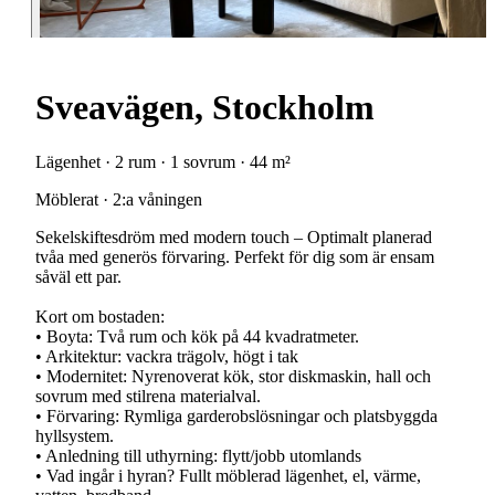
Sveavägen, Stockholm
Lägenhet · 2 rum · 1 sovrum · 44 m²
Möblerat · 2:a våningen
Sekelskiftesdröm med modern touch – Optimalt planerad
tvåa med generös förvaring. Perfekt för dig som är ensam
såväl ett par.
Kort om bostaden:
• Boyta: Två rum och kök på 44 kvadratmeter.
• Arkitektur: vackra trägolv, högt i tak
• Modernitet: Nyrenoverat kök, stor diskmaskin, hall och
sovrum med stilrena materialval.
• Förvaring: Rymliga garderobslösningar och platsbyggda
hyllsystem.
• Anledning till uthyrning: flytt/jobb utomlands
• Vad ingår i hyran? Fullt möblerad lägenhet, el, värme,