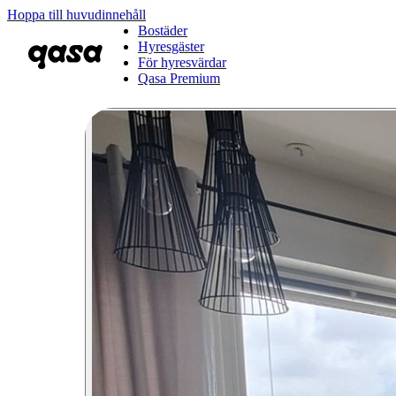
Hoppa till huvudinnehåll
Bostäder
Hyresgäster
För hyresvärdar
Qasa Premium