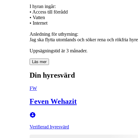
I hyran ingår:
• Access till förrådd
• Vatten
• Internet
Anledning för uthyrning:
Jag ska flytta utomlands och söker rena och rökfria hyres
Uppsägningstid är 3 månader.
Läs mer
Din hyresvärd
FW
Feven Wehazit
Verifierad hyresvärd