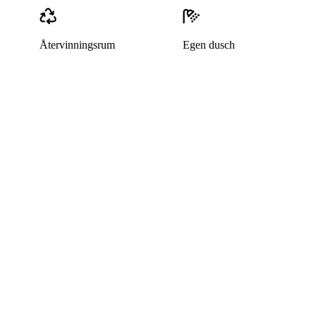
Återvinningsrum
Egen dusch
Bostaden är uthyrd