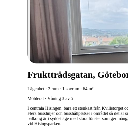
Fruktträdsgatan, Götebo
Lägenhet · 2 rum · 1 sovrum · 64 m²
Möblerat · Våning 3 av 5
I centrala Hisingen, bara ett stenkast från Kvilletorget 
Flera busslinjer och busshållplatser i området så det är s
balkong är i sydöstläge med stora fönster som ger många
vid Hisingsparken.