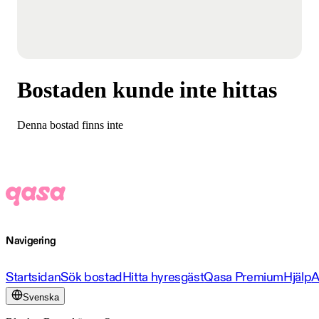
Bostaden kunde inte hittas
Denna bostad finns inte
Navigering
Startsidan
Sök bostad
Hitta hyresgäst
Qasa Premium
Hjälp
A
Svenska