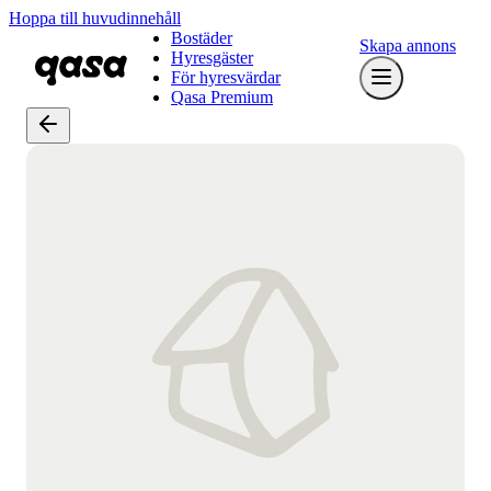
Hoppa till huvudinnehåll
Bostäder
Skapa annons
Hyresgäster
För hyresvärdar
Qasa Premium