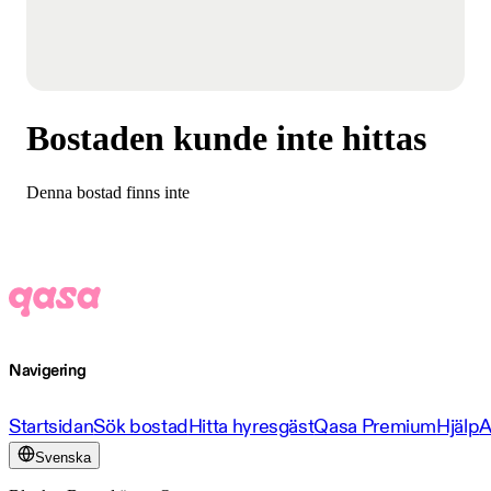
Bostaden kunde inte hittas
Denna bostad finns inte
Navigering
Startsidan
Sök bostad
Hitta hyresgäst
Qasa Premium
Hjälp
A
Svenska