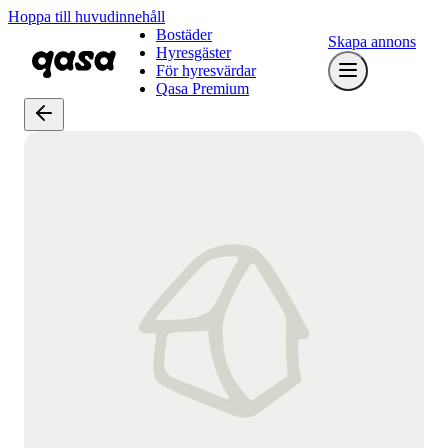
Hoppa till huvudinnehåll
Bostäder
Skapa annons
Hyresgäster
För hyresvärdar
Qasa Premium