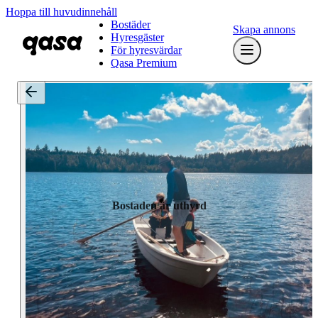
Hoppa till huvudinnehåll
Bostäder
Skapa annons
Hyresgäster
För hyresvärdar
Qasa Premium
Bostaden är uthyrd