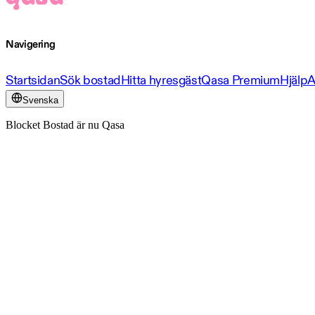
Navigering
Startsidan
Sök bostad
Hitta hyresgäst
Qasa Premium
Hjälp
A
Svenska
Blocket Bostad är nu Qasa