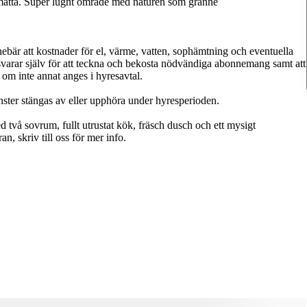
smatta. Super lugnt område med naturen som granne
nebär att kostnader för el, värme, vatten, sophämtning och eventuella
nsvarar själv för att teckna och bekosta nödvändiga abonnemang samt att
 om inte annat anges i hyresavtal.
änster stängas av eller upphöra under hyresperioden.
två sovrum, fullt utrustat kök, fräsch dusch och ett mysigt
n, skriv till oss för mer info.