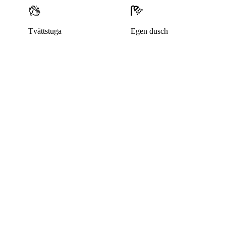
Tvättstuga
Egen dusch
Denna bostad är borttagen