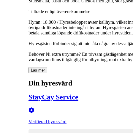
Studsmatta, bastu och pool. Utekök med grill, stor grä
Tillträde enligt överenskommelse
Hyran: 18.000 / Hyresbeloppet avser kallhyra, vilket in
övriga driftkostnader inte ingår i hyran. Hyresgästen a
betala samtliga löpande driftkostnader under hyrestiden,
Hyresgästen förbinder sig att inte låta några av dessa tj
Behöver Ni extra utrymme? En trivsam gästlägenhet med 
vardagsrum finns tillgänglig för uthyrning, mot extra hyra
Läs mer
Din hyresvärd
StayCay Service
Verifierad hyresvärd