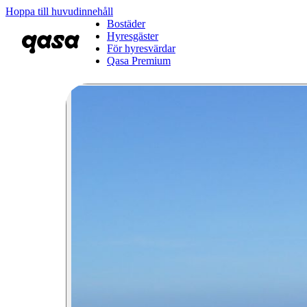
Hoppa till huvudinnehåll
Bostäder
Hyresgäster
För hyresvärdar
Qasa Premium