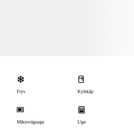
Frys
Kylskåp
Mikrovågsugn
Ugn