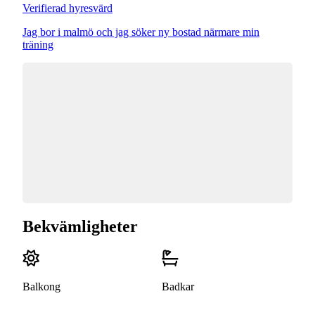
Verifierad hyresvärd
Jag bor i malmö och jag söker ny bostad närmare min
träning
Bekvämligheter
Balkong
Badkar