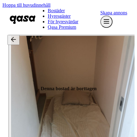
Hoppa till huvudinnehåll
Bostäder
Skapa annons
Hyresgäster
För hyresvärdar
Qasa Premium
Denna bostad är borttagen