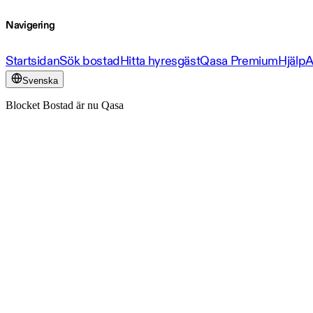
Navigering
Startsidan
Sök bostad
Hitta hyresgäst
Qasa Premium
Hjälp
A
Svenska
Blocket Bostad är nu Qasa