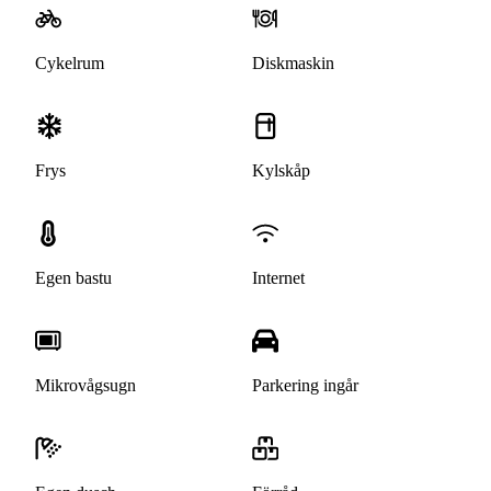
Cykelrum
Diskmaskin
Frys
Kylskåp
Egen bastu
Internet
Mikrovågsugn
Parkering ingår