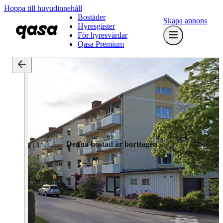
Hoppa till huvudinnehåll
Bostäder
Skapa annons
Hyresgäster
För hyresvärdar
Qasa Premium
Denna bostad är borttagen