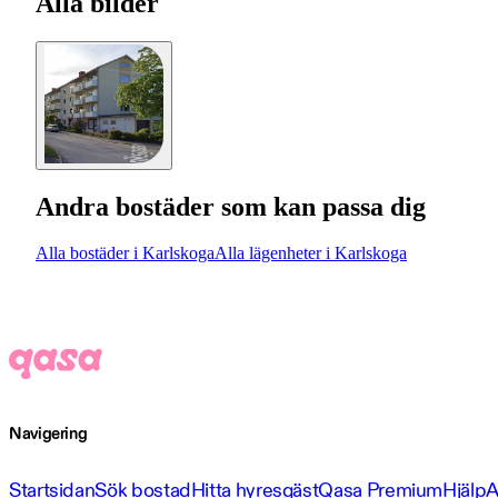
Alla bilder
Andra bostäder som kan passa dig
Alla bostäder i Karlskoga
Alla lägenheter i Karlskoga
Navigering
Startsidan
Sök bostad
Hitta hyresgäst
Qasa Premium
Hjälp
A