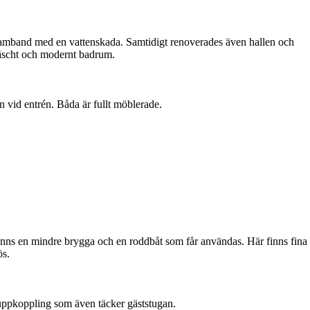
mband med en vattenskada. Samtidigt renoverades även hallen och
fräscht och modernt badrum.
en vid entrén. Båda är fullt möblerade.
Denna bostad är borttagen
inns en mindre brygga och en roddbåt som får användas. Här finns fina
ös.
uppkoppling som även täcker gäststugan.