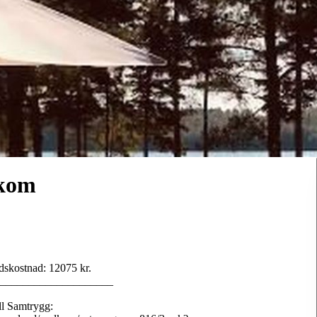
kom
dskostnad: 12075 kr.
____________________
ll Samtrygg: