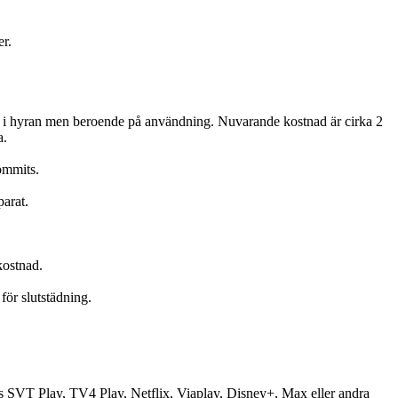
er.
år i hyran men beroende på användning. Nuvarande kostnad är cirka 2
a.
ommits.
parat.
 kostnad.
för slutstädning.
SVT Play, TV4 Play, Netflix, Viaplay, Disney+, Max eller andra