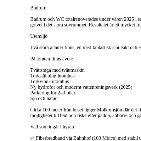
Badrum
Badrum och WC totalrenoverades under våren 2025 i sa
golvet i det stora sovrummet. Resultatet är ett mycket 
Utemiljö
Två stora altaner finns, en med fantastisk sjöutsikt och 
På tomten finns även:
Tvättstuga med tvättmaskin
Torkställning inomhus
Torkvinda utomhus
Ny hydrofor och modernt vattenreningsverk (2025)
Parkering för 2–3 bilar
Sjö och natur
Cirka 100 meter från huset ligger Molkomsjön där det f
möjligheter till bad och fiske efter gädda, abborre och g
Vad som ingår i hyran
✅ Fiberbredband via Bahnhof (100 Mbit/s) med stabil 