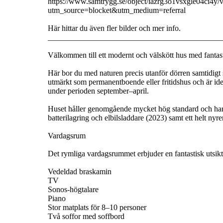
https://www.samtrygg.se/object/iazrg3o1vsxgle04ci4y
utm_source=blocket&utm_medium=referral
Här hittar du även fler bilder och mer info.
____________________________________________
Välkommen till ett modernt och välskött hus med fantas
Här bor du med naturen precis utanför dörren samtidigt
utmärkt som permanentboende eller fritidshus och är ide
under perioden september–april.
Huset håller genomgående mycket hög standard och har u
batterilagring och elbilsladdare (2023) samt ett helt ny
Vardagsrum
Det rymliga vardagsrummet erbjuder en fantastisk utsik
Vedeldad braskamin
TV
Sonos-högtalare
Piano
Stor matplats för 8–10 personer
Två soffor med soffbord