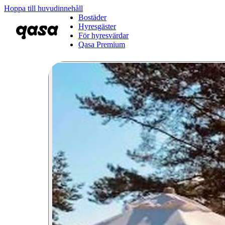
Hoppa till huvudinnehåll
Bostäder
Hyresgäster
För hyresvärdar
Qasa Premium