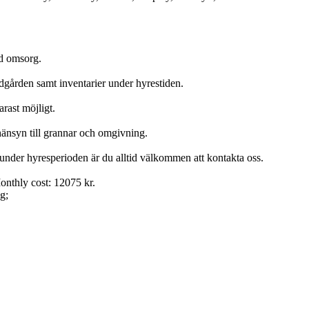
ed omsorg.
ädgården samt inventarier under hyrestiden.
rast möjligt.
änsyn till grannar och omgivning.
under hyresperioden är du alltid välkommen att kontakta oss.
nthly cost: 12075 kr.
g;