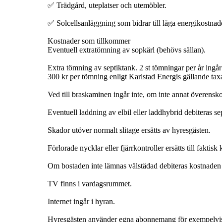
✅ Trädgård, uteplatser och utemöbler.
✅ Solcellsanläggning som bidrar till låga energikostnad
Kostnader som tillkommer
Eventuell extratömning av sopkärl (behövs sällan).
Extra tömning av septiktank. 2 st tömningar per år ing
300 kr per tömning enligt Karlstad Energis gällande tax
Ved till braskaminen ingår inte, om inte annat överensk
Eventuell laddning av elbil eller laddhybrid debiteras se
Skador utöver normalt slitage ersätts av hyresgästen.
Förlorade nycklar eller fjärrkontroller ersätts till faktisk
Om bostaden inte lämnas välstädad debiteras kostnaden 
TV finns i vardagsrummet.
Internet ingår i hyran.
Hyresgästen använder egna abonnemang för exempelvis 