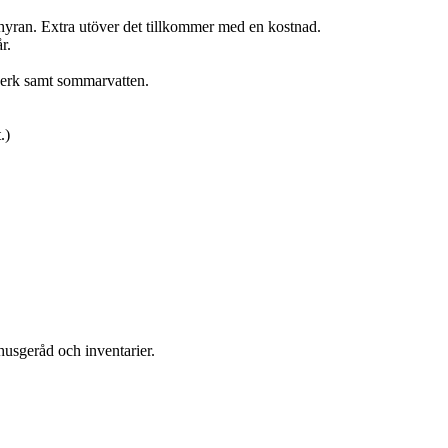
 hyran. Extra utöver det tillkommer med en kostnad.
r.
verk samt sommarvatten.
.)
husgeråd och inventarier.