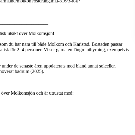
/varmland/molkom/osterangarna-816/3-rok?
____________________
tisk utsikt över Molkomsjön!
 som du har nära till både Molkom och Karlstad. Bostaden passar
alisk för 2–4 personer. Vi ser gärna en längre uthyrning, exempelvis
nder de senaste åren uppdaterats med bland annat solceller,
renoverat badrum (2025).
t över Molkomsjön och är utrustat med: