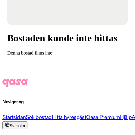
Bostaden kunde inte hittas
Denna bostad finns inte
Navigering
Startsidan
Sök bostad
Hitta hyresgäst
Qasa Premium
Hjälp
A
Svenska