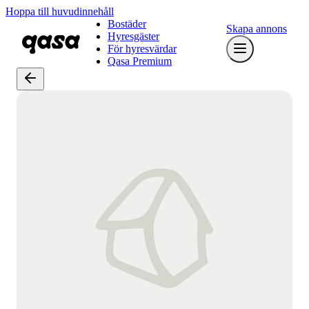
Hoppa till huvudinnehåll
Bostäder
Skapa annons
Hyresgäster
För hyresvärdar
Qasa Premium