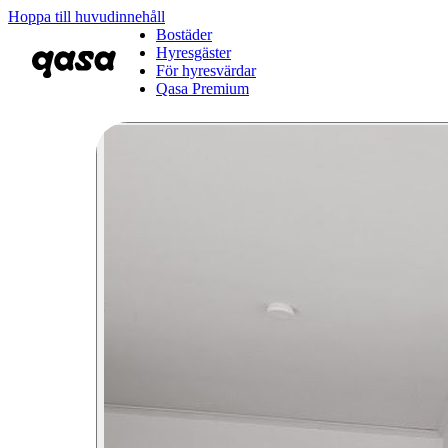
Hoppa till huvudinnehåll
Bostäder
Hyresgäster
För hyresvärdar
Qasa Premium