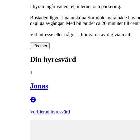
I hyran ingår vatten, el, internet och parkering.
Bostaden ligger i natursköna Sörmjöle, nära både hav o
dagliga avgångar. Med bil tar det ca 20 minuter till cent
Vid intresse eller frågor – hör gärna av dig via mail!
Läs mer
Din hyresvärd
J
Jonas
Verifierad hyresvärd