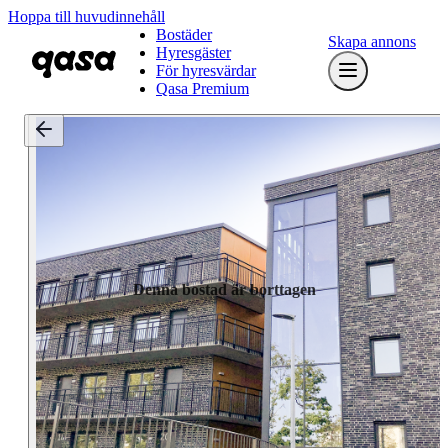
Hoppa till huvudinnehåll
Bostäder
Skapa annons
Hyresgäster
För hyresvärdar
Qasa Premium
Denna bostad är borttagen