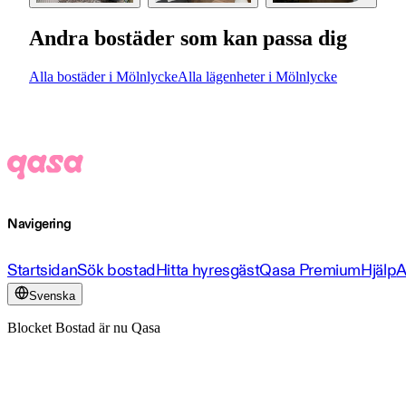
Andra bostäder som kan passa dig
Alla bostäder i Mölnlycke
Alla lägenheter i Mölnlycke
Navigering
Startsidan
Sök bostad
Hitta hyresgäst
Qasa Premium
Hjälp
A
Svenska
Blocket Bostad är nu Qasa