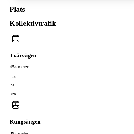
Plats
Kollektivtrafik
Tvärvägen
454 meter
559
591
725
Kungsängen
897 meter