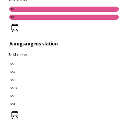
43
43X
Kungsängens station
960 meter
555
557
558
558X
559
591