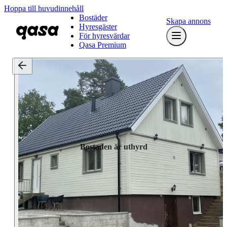
Hoppa till huvudinnehåll
Bostäder
Skapa annons
Hyresgäster
För hyresvärdar
Qasa Premium
Bostaden är uthyrd