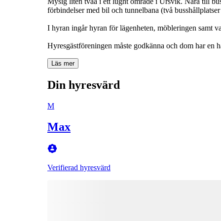
Mysig liten tvåa i ett lugnt område i Ursvik. Nära till
förbindelser med bil och tunnelbana (två busshållplatser 
I hyran ingår hyran för lägenheten, möbleringen samt va
Hyresgästföreningen måste godkänna och dom har en han
Läs mer
Din hyresvärd
M
Max
Verifierad hyresvärd