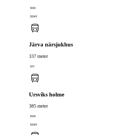
504
504Y
Järva närsjukhus
337 meter
511
Ursviks holme
385 meter
504
504Y