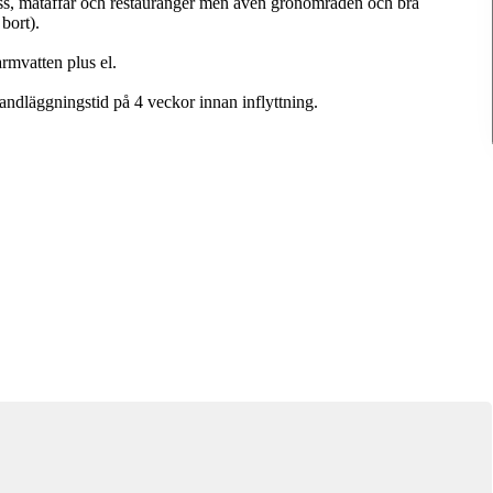
 buss, mataffär och restauranger men även grönområden och bra
bort).
rmvatten plus el.
dläggningstid på 4 veckor innan inflyttning.