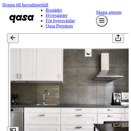
Hoppa till huvudinnehåll
Bostäder
Skapa annons
Hyresgäster
För hyresvärdar
Qasa Premium