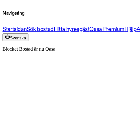
Navigering
Startsidan
Sök bostad
Hitta hyresgäst
Qasa Premium
Hjälp
A
Svenska
Blocket Bostad är nu Qasa