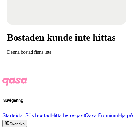
Bostaden kunde inte hittas
Denna bostad finns inte
Navigering
Startsidan
Sök bostad
Hitta hyresgäst
Qasa Premium
Hjälp
A
Svenska