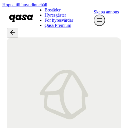
Hoppa till huvudinnehåll
Bostäder
Skapa annons
Hyresgäster
För hyresvärdar
Qasa Premium