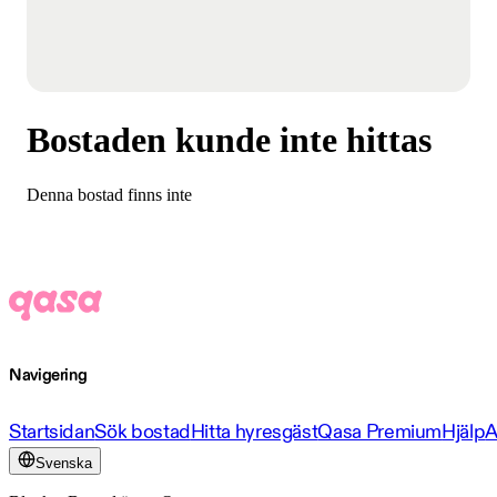
Bostaden kunde inte hittas
Denna bostad finns inte
Navigering
Startsidan
Sök bostad
Hitta hyresgäst
Qasa Premium
Hjälp
A
Svenska