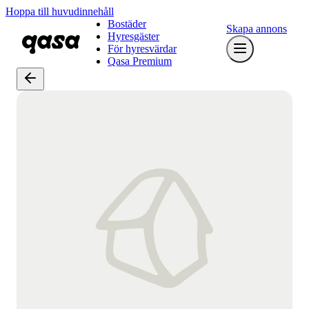
Hoppa till huvudinnehåll
Bostäder
Skapa annons
Hyresgäster
För hyresvärdar
Qasa Premium