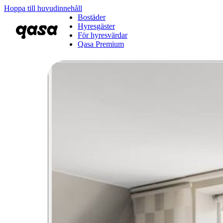
Hoppa till huvudinnehåll
Bostäder
Hyresgäster
För hyresvärdar
Qasa Premium