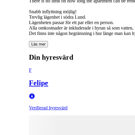
There is no limit on how long the apartment can be rent
Snabb inflyttning möjlig!
Trevlig lägenhet i södra Lund.
Lägenheten passar för ett par eller en person.
Alla omkostnader är inkluderade i hyran så som vatten, v
Det finns inte någon begränsning i hur länge man kan h
Läs mer
Din hyresvärd
F
Felipe
Verifierad hyresvärd