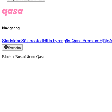
Navigering
Startsidan
Sök bostad
Hitta hyresgäst
Qasa Premium
Hjälp
A
Svenska
Blocket Bostad är nu Qasa