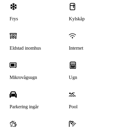
Frys
Kylskåp
Eldstad inomhus
Internet
Mikrovågsugn
Ugn
Parkering ingår
Pool