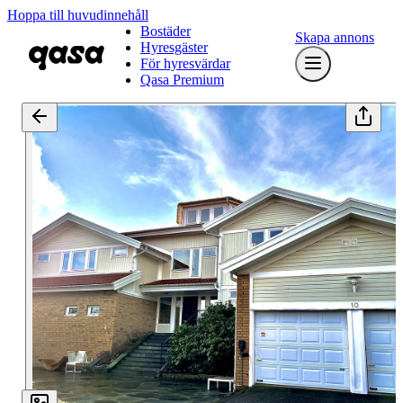
Hoppa till huvudinnehåll
Bostäder
Skapa annons
Hyresgäster
För hyresvärdar
Qasa Premium