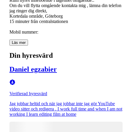
Rum hyres inneboende i lägenhet omgående..
Om du vill flytta omgående kontakta mig , lämna din telefon
jag ringer dig direkt,
Kortedala område, Göteborg
15 minuter från centralstationen
Mobil nummer:
Läs mer
Din hyresvärd
Daniel egzabier
Verifierad hyresvärd
Jag jobbar heltid och när jag jobbar inte jag gör YouTube
video sitter och redigera . I work full time and when I am not
working I learn editing film at home