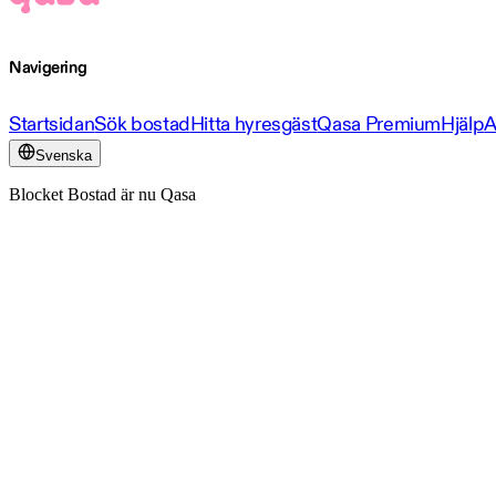
Navigering
Startsidan
Sök bostad
Hitta hyresgäst
Qasa Premium
Hjälp
A
Svenska
Blocket Bostad är nu Qasa