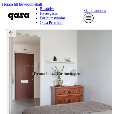
Hoppa till huvudinnehåll
Bostäder
Skapa annons
Hyresgäster
För hyresvärdar
Qasa Premium
Denna bostad är borttagen