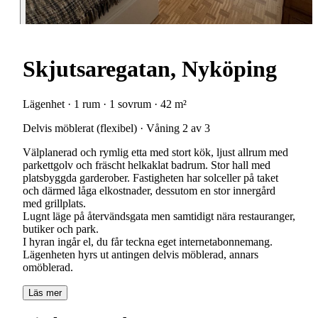
Skjutsaregatan, Nyköping
Lägenhet · 1 rum · 1 sovrum · 42 m²
Delvis möblerat (flexibel) · Våning 2 av 3
Välplanerad och rymlig etta med stort kök, ljust allrum med
parkettgolv och fräscht helkaklat badrum. Stor hall med
platsbyggda garderober. Fastigheten har solceller på taket
och därmed låga elkostnader, dessutom en stor innergård
med grillplats.
Lugnt läge på återvändsgata men samtidigt nära restauranger,
butiker och park.
I hyran ingår el, du får teckna eget internetabonnemang.
Lägenheten hyrs ut antingen delvis möblerad, annars
omöblerad.
Läs mer