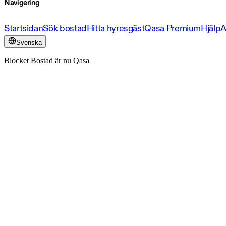
Navigering
Startsidan
Sök bostad
Hitta hyresgäst
Qasa Premium
Hjälp
A
Svenska
Blocket Bostad är nu Qasa