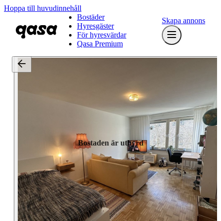
Hoppa till huvudinnehåll
Bostäder
Skapa annons
Hyresgäster
För hyresvärdar
Qasa Premium
Bostaden är uthyrd