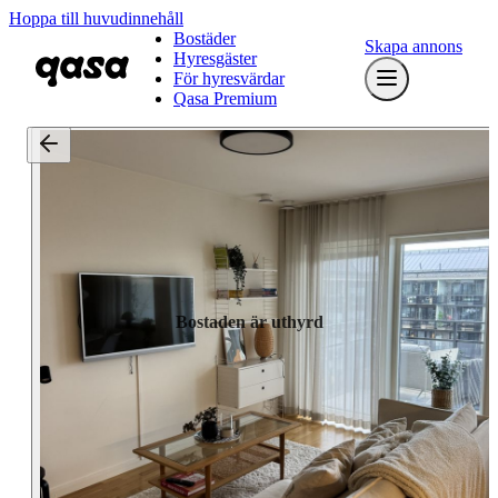
Hoppa till huvudinnehåll
Bostäder
Skapa annons
Hyresgäster
För hyresvärdar
Qasa Premium
Bostaden är uthyrd