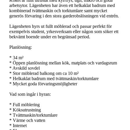
Köket är fullt utrustat med kyl/frys, ugn, mikro och goda
arbetsytor. Lägenheten har även ett helkaklat badrum med
kombinerad tvättmaskin och torktumlare samt mycket
generös förvaring i den stora garderobslösningen vid entrén.
Lägenheten hyrs ut fullt möblerad och passar perfekt för
exempelvis student, yrkesverksam eller någon som söker ett
bekvämt boende under en begränsad period.
Planlösning:
* 34 m²
* Öppen planlösning mellan kök, matplats och vardagsrum
* Avskild sovdel
* Stor möblerad balkong om ca 10 m²
* Helkaklat badrum med tvättmaskin/torktumlare
* Mycket goda förvaringsmöjligheter
Vad som ingår i hyran:
* Full möblering
* Köksutrustning
* Tvättmaskin/torktumlare
* Värme och vatten
* Internet