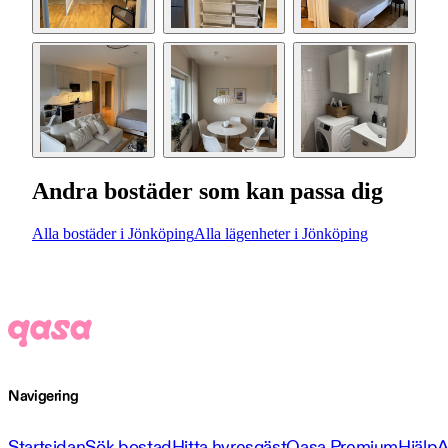
Andra bostäder som kan passa dig
Alla bostäder i Jönköping
Alla lägenheter i Jönköping
Navigering
Startsidan
Sök bostad
Hitta hyresgäst
Qasa Premium
Hjälp
A