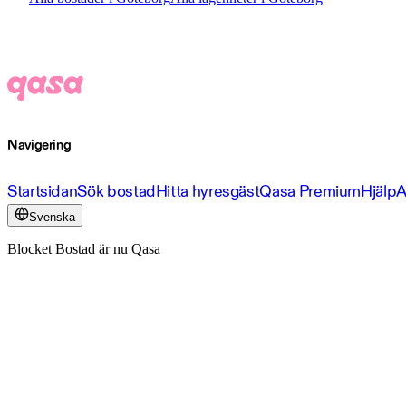
Navigering
Startsidan
Sök bostad
Hitta hyresgäst
Qasa Premium
Hjälp
A
Svenska
Blocket Bostad är nu Qasa