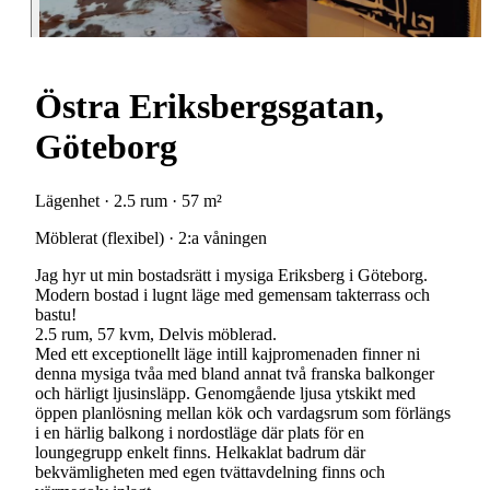
Östra Eriksbergsgatan,
Göteborg
Lägenhet · 2.5 rum · 57 m²
Möblerat (flexibel) · 2:a våningen
Jag hyr ut min bostadsrätt i mysiga Eriksberg i Göteborg.
Modern bostad i lugnt läge med gemensam takterrass och
bastu!
2.5 rum, 57 kvm, Delvis möblerad.
Med ett exceptionellt läge intill kajpromenaden finner ni
denna mysiga tvåa med bland annat två franska balkonger
och härligt ljusinsläpp. Genomgående ljusa ytskikt med
öppen planlösning mellan kök och vardagsrum som förlängs
i en härlig balkong i nordostläge där plats för en
loungegrupp enkelt finns. Helkaklat badrum där
bekvämligheten med egen tvättavdelning finns och