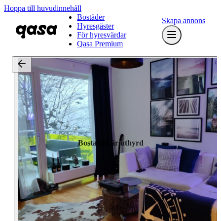
Hoppa till huvudinnehåll
Bostäder
Skapa annons
Hyresgäster
För hyresvärdar
Qasa Premium
Bostaden är uthyrd