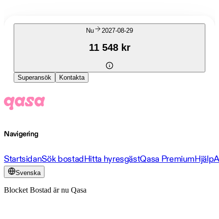
Nu
2027-08-29
11 548 kr
Superansök
Kontakta
Navigering
Startsidan
Sök bostad
Hitta hyresgäst
Qasa Premium
Hjälp
A
Svenska
Blocket Bostad är nu Qasa