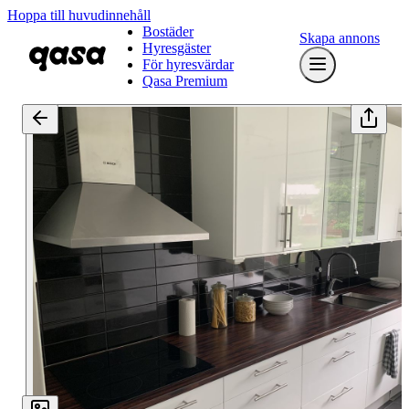
Hoppa till huvudinnehåll
Bostäder
Skapa annons
Hyresgäster
För hyresvärdar
Qasa Premium