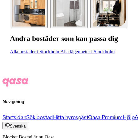
Andra bostäder som kan passa dig
Alla bostäder i Stockholm
Alla lägenheter i Stockholm
Navigering
Startsidan
Sök bostad
Hitta hyresgäst
Qasa Premium
Hjälp
A
Svenska
Blocket Bostad är nu Qasa