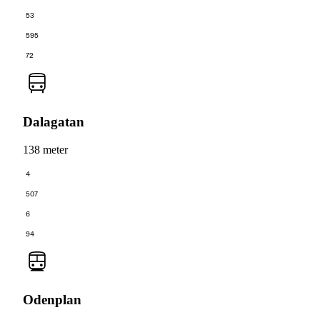
53
595
72
Dalagatan
138 meter
4
507
6
94
Odenplan