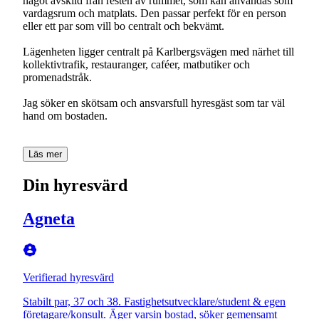
något avskild från resten av rummet, som kan användas som
vardagsrum och matplats. Den passar perfekt för en person
eller ett par som vill bo centralt och bekvämt.
Lägenheten ligger centralt på Karlbergsvägen med närhet till
kollektivtrafik, restauranger, caféer, matbutiker och
promenadstråk.
Jag söker en skötsam och ansvarsfull hyresgäst som tar väl
hand om bostaden.
Läs mer
Din hyresvärd
Agneta
Verifierad hyresvärd
Stabilt par, 37 och 38. Fastighetsutvecklare/student & egen
företagare/konsult. Äger varsin bostad, söker gemensamt