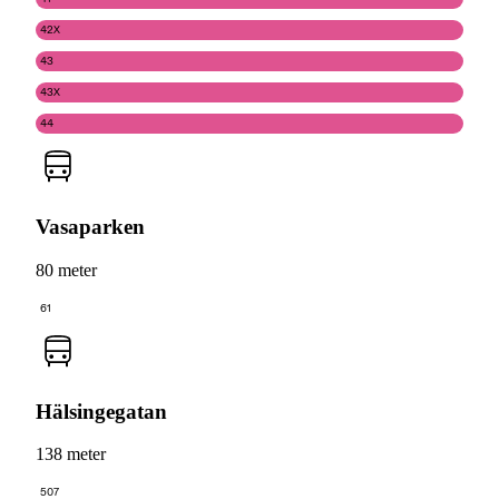
42X
43
43X
44
Vasaparken
80 meter
61
Hälsingegatan
138 meter
507