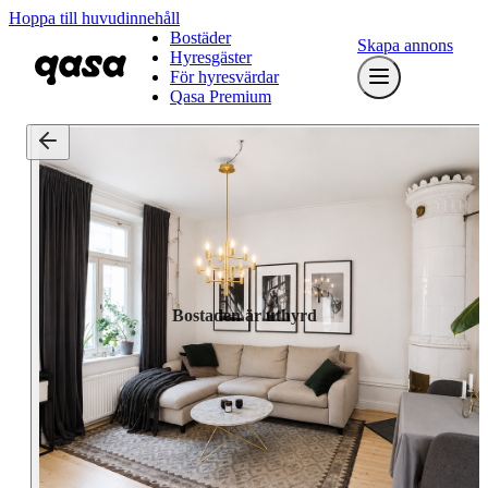
Hoppa till huvudinnehåll
Bostäder
Skapa annons
Hyresgäster
För hyresvärdar
Qasa Premium
Bostaden är uthyrd