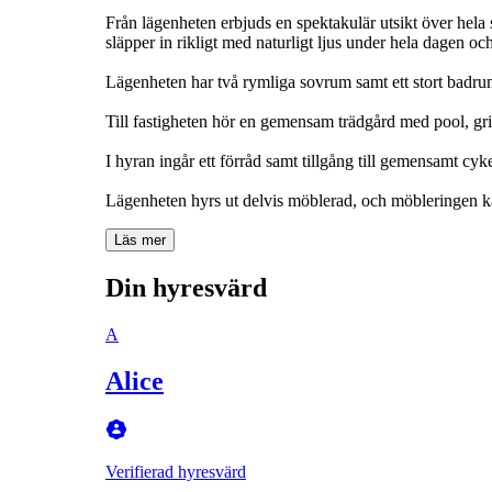
Från lägenheten erbjuds en spektakulär utsikt över hela 
släpper in rikligt med naturligt ljus under hela dagen och
Lägenheten har två rymliga sovrum samt ett stort badru
Till fastigheten hör en gemensam trädgård med pool, gril
I hyran ingår ett förråd samt tillgång till gemensamt cyk
Lägenheten hyrs ut delvis möblerad, och möbleringen k
Läs mer
Din hyresvärd
A
Alice
Verifierad hyresvärd