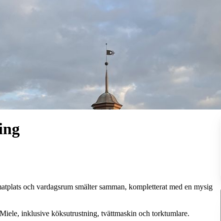
ing
matplats och vardagsrum smälter samman, kompletterat med en mysig
n Miele, inklusive köksutrustning, tvättmaskin och torktumlare.