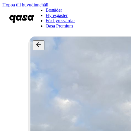
Hoppa till huvudinnehåll
Bostäder
Hyresgäster
För hyresvärdar
Qasa Premium