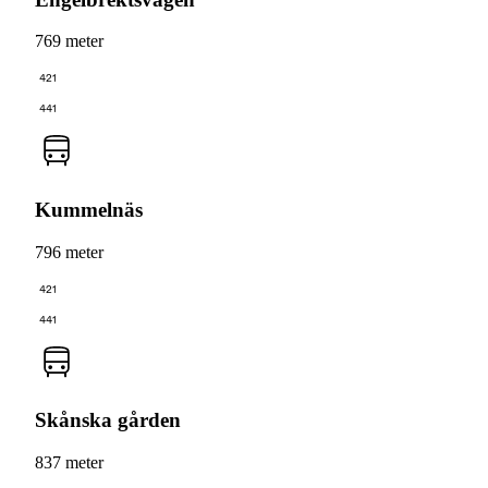
769 meter
421
441
Kummelnäs
796 meter
421
441
Skånska gården
837 meter