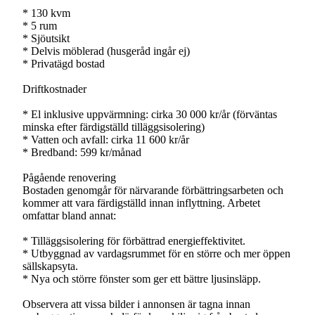
* 130 kvm
* 5 rum
* Sjöutsikt
* Delvis möblerad (husgeråd ingår ej)
* Privatägd bostad
Driftkostnader
* El inklusive uppvärmning: cirka 30 000 kr/år (förväntas
minska efter färdigställd tilläggsisolering)
* Vatten och avfall: cirka 11 600 kr/år
* Bredband: 599 kr/månad
Pågående renovering
Bostaden genomgår för närvarande förbättringsarbeten och
kommer att vara färdigställd innan inflyttning. Arbetet
omfattar bland annat:
* Tilläggsisolering för förbättrad energieffektivitet.
* Utbyggnad av vardagsrummet för en större och mer öppen
sällskapsyta.
* Nya och större fönster som ger ett bättre ljusinsläpp.
Observera att vissa bilder i annonsen är tagna innan