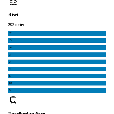
Riset
292 meter
12
13
14
2
3
4
5
84
9
Engelbrektsvägen