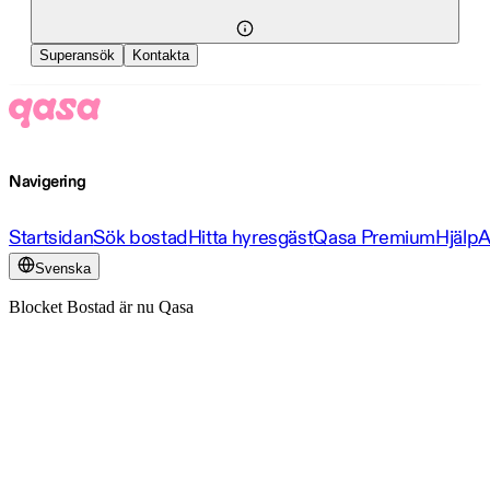
Superansök
Kontakta
Navigering
Startsidan
Sök bostad
Hitta hyresgäst
Qasa Premium
Hjälp
A
Svenska
Blocket Bostad är nu Qasa