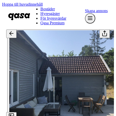
Hoppa till huvudinnehåll
Bostäder
Skapa annons
Hyresgäster
För hyresvärdar
Qasa Premium