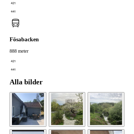
421
441
Fösabacken
888 meter
421
441
Alla bilder