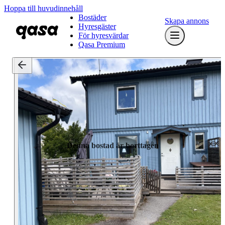
Hoppa till huvudinnehåll
Bostäder
Skapa annons
Hyresgäster
För hyresvärdar
Qasa Premium
Denna bostad är borttagen