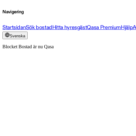
Navigering
Startsidan
Sök bostad
Hitta hyresgäst
Qasa Premium
Hjälp
A
Svenska
Blocket Bostad är nu Qasa