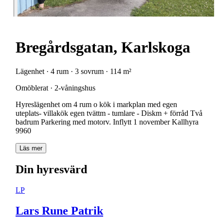
Bregårdsgatan, Karlskoga
Lägenhet · 4 rum · 3 sovrum · 114 m²
Omöblerat · 2-våningshus
Hyreslägenhet om 4 rum o kök i markplan med egen
uteplats- villakök egen tvättm - tumlare - Diskm + förråd Två
badrum Parkering med motorv. Inflytt 1 november Kallhyra
9960
Läs mer
Din hyresvärd
LP
Lars Rune Patrik