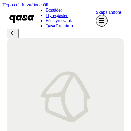
Hoppa till huvudinnehåll
Bostäder
Skapa annons
Hyresgäster
För hyresvärdar
Qasa Premium