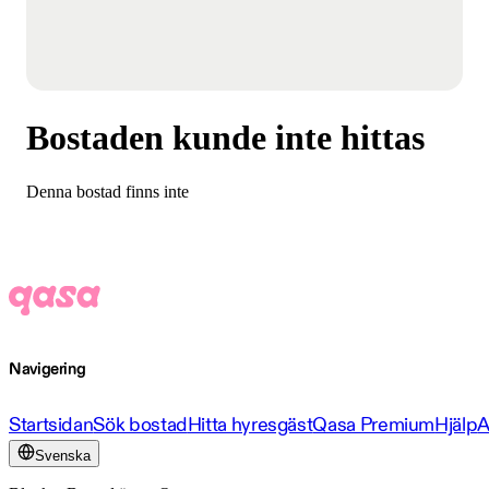
Bostaden kunde inte hittas
Denna bostad finns inte
Navigering
Startsidan
Sök bostad
Hitta hyresgäst
Qasa Premium
Hjälp
A
Svenska