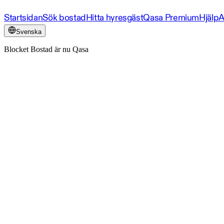
Startsidan
Sök bostad
Hitta hyresgäst
Qasa Premium
Hjälp
A
Svenska
Blocket Bostad är nu Qasa