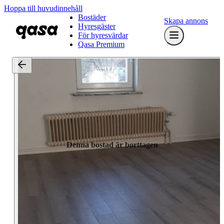
Hoppa till huvudinnehåll
Bostäder
Skapa annons
Hyresgäster
För hyresvärdar
Qasa Premium
Denna bostad är borttagen