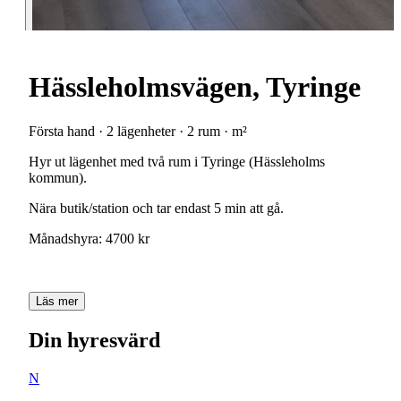
Hässleholmsvägen, Tyringe
Första hand · 2 lägenheter · 2 rum · m²
Hyr
ut
lägenhet
med
två
rum
i
Tyringe
(Hässleholms
kommun).
Nära
butik/station
och
tar
endast
5
min
att
gå.
Månadshyra:
4700
kr
Läs mer
Din hyresvärd
N