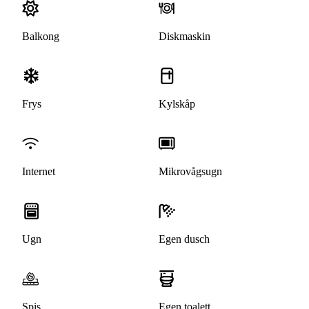
Balkong
Diskmaskin
Frys
Kylskåp
Internet
Mikrovågsugn
Ugn
Egen dusch
Spis
Egen toalett