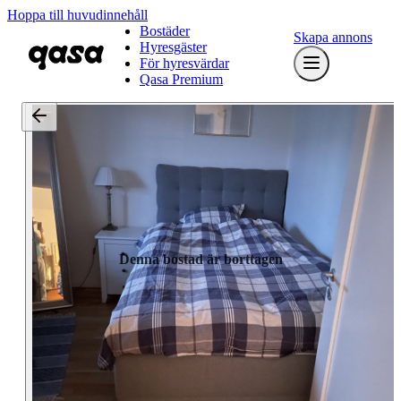
Hoppa till huvudinnehåll
Bostäder
Skapa annons
Hyresgäster
För hyresvärdar
Qasa Premium
Denna bostad är borttagen