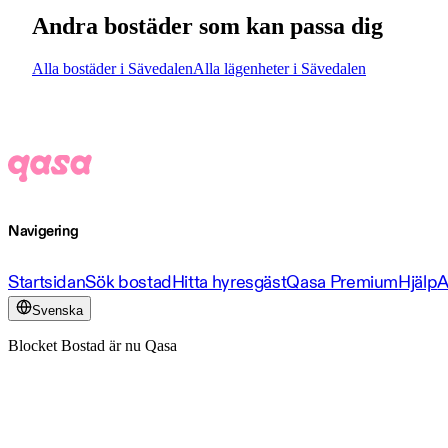
Andra bostäder som kan passa dig
Alla bostäder i Sävedalen
Alla lägenheter i Sävedalen
Navigering
Startsidan
Sök bostad
Hitta hyresgäst
Qasa Premium
Hjälp
A
Svenska
Blocket Bostad är nu Qasa