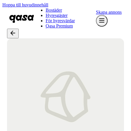
Hoppa till huvudinnehåll
Bostäder
Skapa annons
Hyresgäster
För hyresvärdar
Qasa Premium