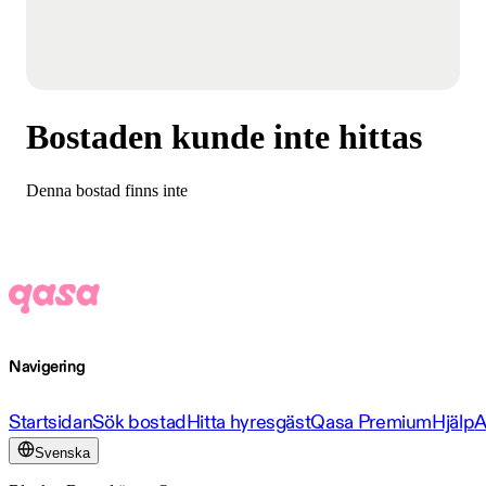
Bostaden kunde inte hittas
Denna bostad finns inte
Navigering
Startsidan
Sök bostad
Hitta hyresgäst
Qasa Premium
Hjälp
A
Svenska