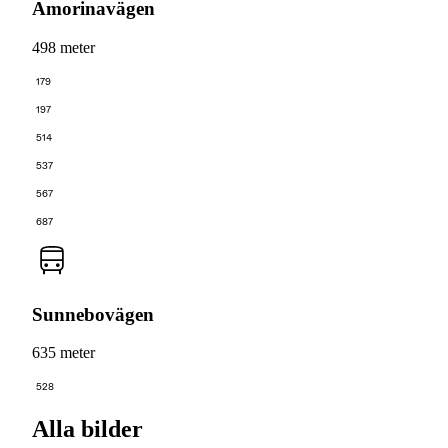
Amorinavägen
498 meter
179
197
514
537
567
687
Sunnebovägen
635 meter
528
Alla bilder