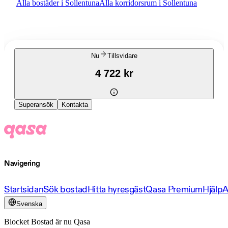
Alla bostäder i Sollentuna
Alla korridorsrum i Sollentuna
Nu
Tillsvidare
4 722 kr
Superansök
Kontakta
Navigering
Startsidan
Sök bostad
Hitta hyresgäst
Qasa Premium
Hjälp
A
Svenska
Blocket Bostad är nu Qasa