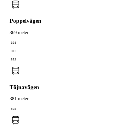
Poppelvägen
369 meter
528
819
822
Töjnavägen
381 meter
528