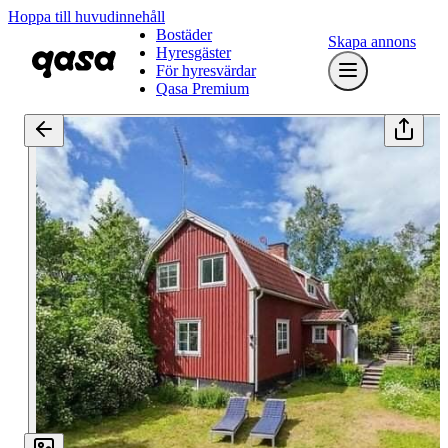
Hoppa till huvudinnehåll
Bostäder
Skapa annons
Hyresgäster
För hyresvärdar
Qasa Premium