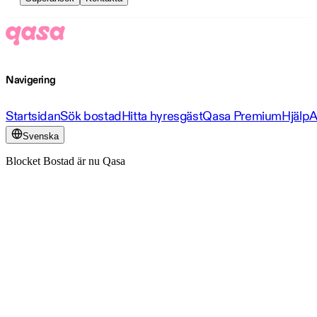
Navigering
Startsidan
Sök bostad
Hitta hyresgäst
Qasa Premium
Hjälp
A
Svenska
Blocket Bostad är nu Qasa