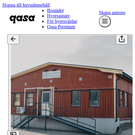
Hoppa till huvudinnehåll
Bostäder
Skapa annons
Hyresgäster
För hyresvärdar
Qasa Premium