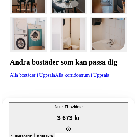
Andra bostäder som kan passa dig
Alla bostäder i Uppsala
Alla korridorsrum i Uppsala
Nu
Tillsvidare
3 673 kr
Superansök
Kontakta