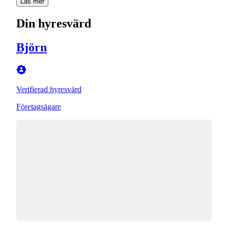
Läs mer
Din hyresvärd
Björn
Verifierad hyresvärd
Företagsägare