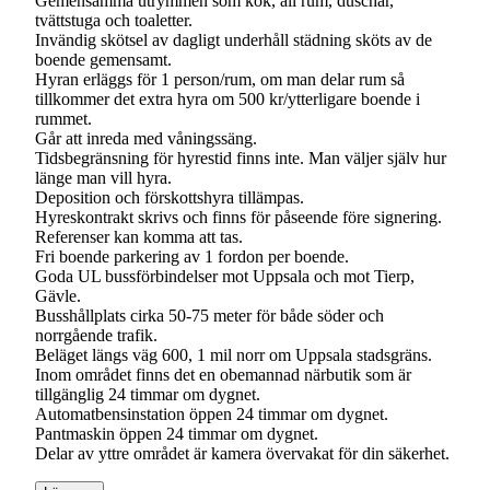
Gemensamma utrymmen som kök, all rum, duschar,
tvättstuga och toaletter.
Invändig skötsel av dagligt underhåll städning sköts av de
boende gemensamt.
Hyran erläggs för 1 person/rum, om man delar rum så
tillkommer det extra hyra om 500 kr/ytterligare boende i
rummet.
Går att inreda med våningssäng.
Tidsbegränsning för hyrestid finns inte. Man väljer själv hur
länge man vill hyra.
Deposition och förskottshyra tillämpas.
Hyreskontrakt skrivs och finns för påseende före signering.
Referenser kan komma att tas.
Fri boende parkering av 1 fordon per boende.
Goda UL bussförbindelser mot Uppsala och mot Tierp,
Gävle.
Busshållplats cirka 50-75 meter för både söder och
norrgående trafik.
Beläget längs väg 600, 1 mil norr om Uppsala stadsgräns.
Inom området finns det en obemannad närbutik som är
tillgänglig 24 timmar om dygnet.
Automatbensinstation öppen 24 timmar om dygnet.
Pantmaskin öppen 24 timmar om dygnet.