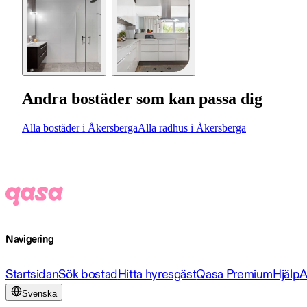
Andra bostäder som kan passa dig
Alla bostäder i Åkersberga
Alla radhus i Åkersberga
Navigering
Startsidan
Sök bostad
Hitta hyresgäst
Qasa Premium
Hjälp
A
Svenska