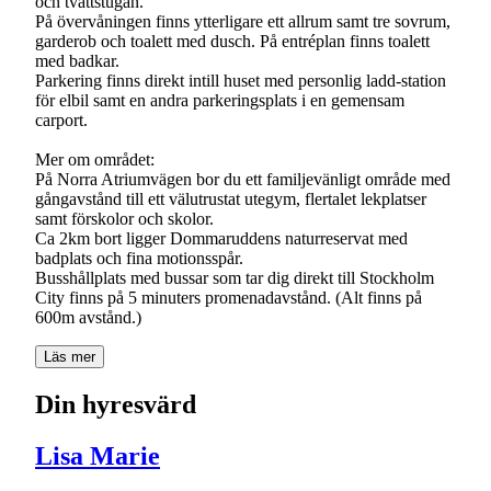
och tvättstugan.
På övervåningen finns ytterligare ett allrum samt tre sovrum,
garderob och toalett med dusch. På entréplan finns toalett
med badkar.
Parkering finns direkt intill huset med personlig ladd-station
för elbil samt en andra parkeringsplats i en gemensam
carport.
Mer om området:
På Norra Atriumvägen bor du ett familjevänligt område med
gångavstånd till ett välutrustat utegym, flertalet lekplatser
samt förskolor och skolor.
Ca 2km bort ligger Dommaruddens naturreservat med
badplats och fina motionsspår.
Busshållplats med bussar som tar dig direkt till Stockholm
City finns på 5 minuters promenadavstånd. (Alt finns på
600m avstånd.)
Läs mer
Din hyresvärd
Lisa Marie