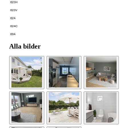
623H
623V
624
624C
694
Alla bilder