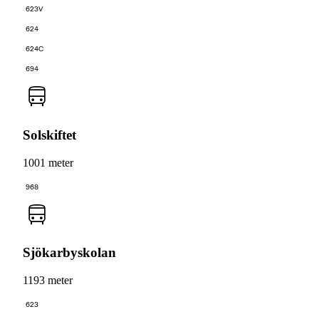
623V
624
624C
694
Solskiftet
1001 meter
968
Sjökarbyskolan
1193 meter
623