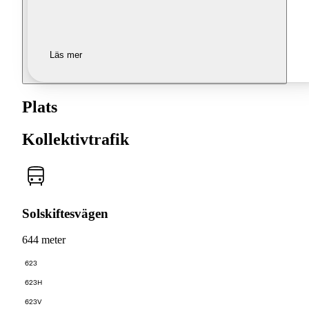
Läs mer
Plats
Kollektivtrafik
Solskiftesvägen
644 meter
623
623H
623V