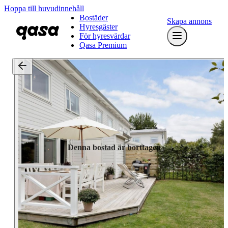
Hoppa till huvudinnehåll
Bostäder
Skapa annons
Hyresgäster
För hyresvärdar
Qasa Premium
Denna bostad är borttagen