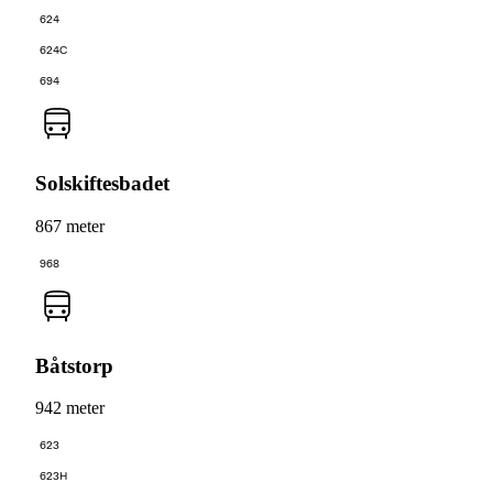
624
624C
694
Solskiftesbadet
867 meter
968
Båtstorp
942 meter
623
623H