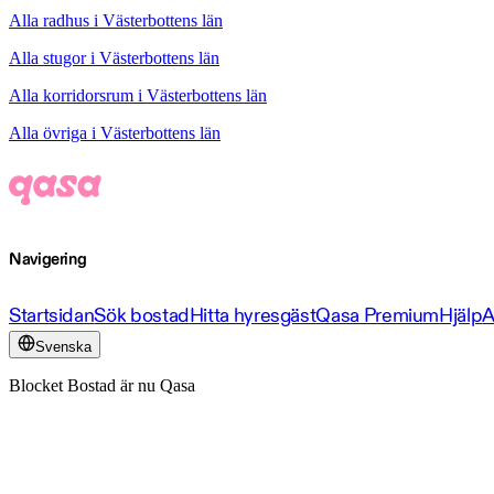
Alla radhus i Västerbottens län
Alla stugor i Västerbottens län
Alla korridorsrum i Västerbottens län
Alla övriga i Västerbottens län
Navigering
Startsidan
Sök bostad
Hitta hyresgäst
Qasa Premium
Hjälp
A
Svenska
Blocket Bostad är nu Qasa