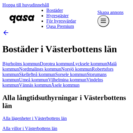
Hoppa till huvudinnehåll
Bostäder
Skapa annons
Hyresgäster
För hyresvärdar
Qasa Premium
Bostäder i Västerbottens län
Bjurholms kommun
Dorotea kommun
Lycksele kommun
Malå
kommun
Nordmalings kommun
Norsjö kommun
Robertsfors
kommun
Skellefteå kommun
Sorsele kommun
Storumans
kommun
Umeå kommun
Vilhelmina kommun
Vindelns
kommun
Vännäs kommun
Åsele kommun
Alla långtidsuthyrningar i Västerbottens
län
Alla lägenheter i Västerbottens län
Alla villor i Västerbottens län