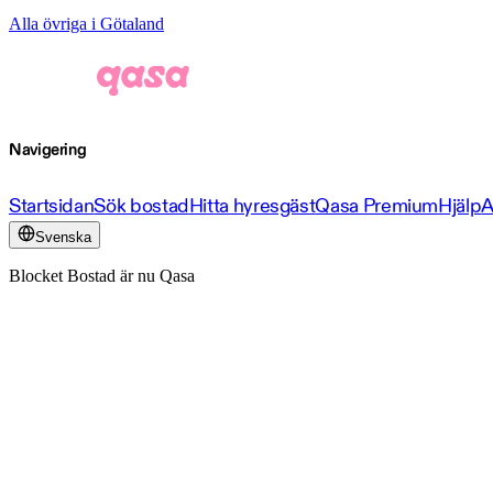
Alla övriga i Götaland
Navigering
Startsidan
Sök bostad
Hitta hyresgäst
Qasa Premium
Hjälp
A
Svenska
Blocket Bostad är nu Qasa