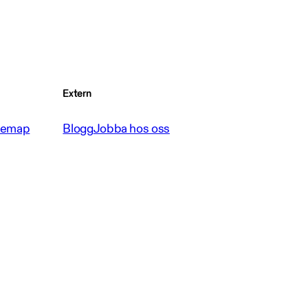
Extern
temap
Blogg
Jobba hos oss