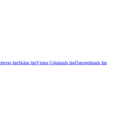
bergs län
Skåne län
Västra Götalands län
Östergötlands län