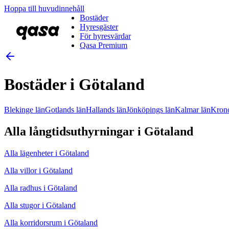
Hoppa till huvudinnehåll
Bostäder
Hyresgäster
För hyresvärdar
Qasa Premium
Bostäder i Götaland
Blekinge län
Gotlands län
Hallands län
Jönköpings län
Kalmar län
Krono
Alla långtidsuthyrningar i Götaland
Alla lägenheter i Götaland
Alla villor i Götaland
Alla radhus i Götaland
Alla stugor i Götaland
Alla korridorsrum i Götaland