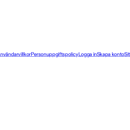
nvändarvillkor
Personuppgiftspolicy
Logga in
Skapa konto
Si