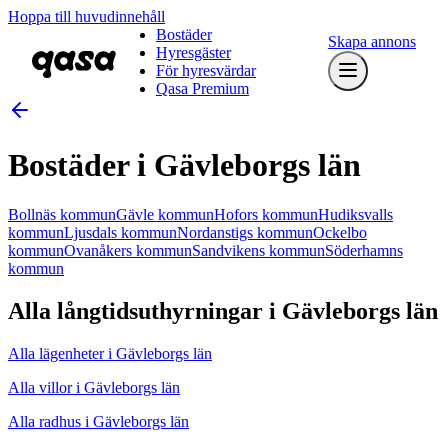
Hoppa till huvudinnehåll
Bostäder
Skapa annons
Hyresgäster
För hyresvärdar
Qasa Premium
Bostäder i Gävleborgs län
Bollnäs kommun
Gävle kommun
Hofors kommun
Hudiksvalls
kommun
Ljusdals kommun
Nordanstigs kommun
Ockelbo
kommun
Ovanåkers kommun
Sandvikens kommun
Söderhamns
kommun
Alla långtidsuthyrningar i Gävleborgs län
Alla lägenheter i Gävleborgs län
Alla villor i Gävleborgs län
Alla radhus i Gävleborgs län