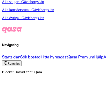
Alla stugor i Gävleborgs län
Alla korridorsrum i Gävleborgs län
Alla övriga i Gävleborgs län
Navigering
Startsidan
Sök bostad
Hitta hyresgäst
Qasa Premium
Hjälp
A
Svenska
Blocket Bostad är nu Qasa